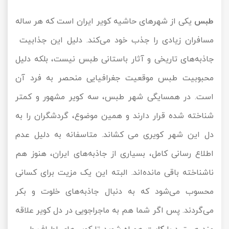
تور کیش از ساری
تور کویر مرنجاب
تور سنگاپور اقساطی
طبس
یکی از شهر‌های حاشیه کویر ایران است که هر ساله
اقساطی
مسافران زیادی را جذب خود می‌کند. دلیل این جذابیت
تور طبس
تور مالدیو
تور کیش از بندرعباس
جاذبه‌های تاریخی و آثار باستانی طبس نیست، بلکه دلیل
اقساطی
تور کویر کاراکال
تور قزاقستان اقساطی
محبوبیت طبس موقعیت جغرافیایی منحصر به فرد آن
تور کویر مصر
تور زیارتی اقساطی
است. در همسایگی شهر طبس، سه کویر مشهور و کمتر
شناخته شده قرار دارند و همین موضوع، گردشگران را به
تور کویر ابوزیدآباد
دل این شهر کویری می کشاند. متاسفانه به دلیل عدم
تور هرمز
اطلاع رسانی کامل، بسیاری از جاذبه‌های ایران، هنوز هم
تور ماسوله
ناشناخته باقی مانده‌اند. البته این یک مزیت برای کسانی
محسوب می‌شود که به دنبال جاذبه‌های خلوت و بکر
تور مرداب سراوان
می‌گردند. پس اگر شما هم به ماجراجویی در دل کویر علاقه
تور گلستان