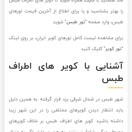
مند هستید با
کایت
همراه شوید تا کویر های اطراف طبس
تور سوباتان
را بهتر بشناسید و یا برای اطلاع از آخرین قیمت تورهای
طبس، وارد صفحه "
تور طبس
" شوید.
تور چابهار
برای مشاهده لیست کامل تورهای کویر ایران، بر روی لینک
تور مرداب هسل
"
تور کویر
" کلیک کنید.
تور کاشان
آشنایی با کویر های اطراف
تور اصفهان
طبس
تور ترکمن صحرا
شهر طبس در شمال شرقی یزد قرار گرفته. به همین دلیل
تور آفرود
باید انتظار دیدن کویرهای مختلفی را در این شهر زیبا
داشته باشید. کویر های اطراف طبس بر خلاف کویرهای
معروف دیگر، شلوغ نیستند. به همین دلیل اگر به دنبال