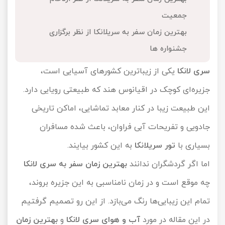
تور کیش از ساری
جمعیت
تور کویر مرنجاب
تور سنگاپور اقساطی
اقساطی
بهترین زمان سفر به سریلانکا از نظر برگزاری
تور طبس
تور مالدیو
جشنواره ها
تور کیش از بندرعباس
اقساطی
تور کویر کاراکال
تور قزاقستان اقساطی
سری لانکا
یکی از زیباترین کشورهای آسیایی است،
جزیره‌ای کوچک در اقیانوس هند که طبیعتی رویایی دارد.
تور کویر مصر
تور زیارتی اقساطی
این طبیعت زیبا در کنار معابد تماشایی، اماکن تاریخی
تور کویر ابوزیدآباد
جادویی و تفریحات آبی فراوان، باعث شده مسافران
تور هرمز
بسیاری با
تور سریلانکا
به این کشور بیایند.
اما اگر گردشگران ندانند
بهترین زمان سفر به سری لانکا
تور ماسوله
چه موقع است و در زمان نامناسبی به این جزیره بروند،
تور مرداب سراوان
تمام این زیبایی‌ها رنگ می‌بازد. از این رو تصمیم گرفتیم
تور گلستان
در این مقاله در مورد
آب و هوای سری لانکا
و
بهترین زمان