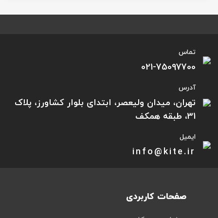
تماس
021-75097700
آدرس
تهران، میدان ولیعصر، ابتدای بلوار کشاورز، پلاک
31، طبقه همکف
ایمیل
info@kite.ir
صفحات کاربردی