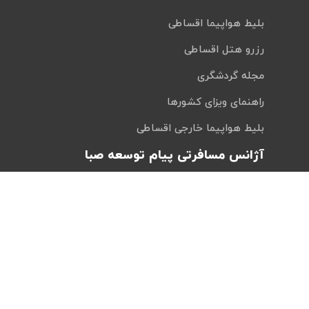
بلیط هواپیما اقساطی
رزرو هتل اقساطی
مجله گردشگری
راهنمای ویزای کشورها
بلیط هواپیما خارجی اقساطی
آژانس مسافرتی پیام توسعه صبا
کایت با ارائه خدمات گردشگری آنلاین پا به پات تا مقصد
میاد. هر کجای دنیا و هر ساعت از شبانه‌روز که هست؛ در
سایت کایت آنلاین شو و با چند کلیک بلیط هواپیما، بلیط
چارتر، هتل و تورهای مسافرتی و طبیعت‌گردی خودت رو
رزرو کن.