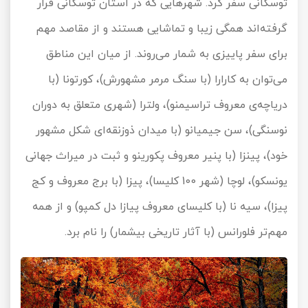
توسکانی سفر کرد. شهرهایی که در استان توسکانی قرار
گرفته‌اند همگی زیبا و تماشایی هستند و از مقاصد مهم
برای سفر پاییزی به شمار می‌روند. از میان این مناطق
می‌توان به کارارا (با سنگ مرمر مشهورش)، کورتونا (با
دریاچه‌ی معروف تراسیمنو)، ولترا (شهری متعلق به دوران
نوسنگی)، سن جیمیانو (با میدان ذوزنقه‌ای شکل مشهور
خود)، پینزا (با پنیر معروف پکورینو و ثبت در میراث جهانی
یونسکو)، لوچا (شهر 100 کلیسا)، پیزا (با برج معروف و کج
پیزا)، سیه نا (با کلیسای معروف پیازا دل کمپو) و از همه
مهم‌تر فلورانس (با آثار تاریخی بیشمار) را نام برد.