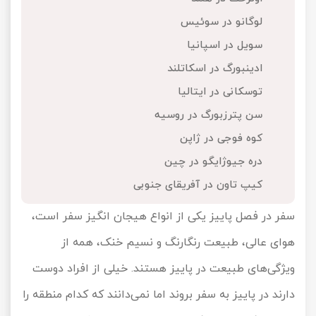
تور کیش از ساری
لوگانو در سوئیس
تور کویر مرنجاب
تور سنگاپور اقساطی
اقساطی
سویل در اسپانیا
تور طبس
تور مالدیو
ادینبورگ در اسکاتلند
تور کیش از بندرعباس
اقساطی
توسکانی در ایتالیا
تور کویر کاراکال
تور قزاقستان اقساطی
سن پترزبورگ در روسیه
تور کویر مصر
تور زیارتی اقساطی
کوه فوجی در ژاپن
دره جیوژایگو در چین
تور کویر ابوزیدآباد
کیپ تاون در آفریقای جنوبی
تور هرمز
سفر در فصل پاییز یکی از انواع هیجان انگیز سفر است،
تور ماسوله
هوای عالی، طبیعت رنگارنگ و نسیم خنک، همه از
ویژگی‌های طبیعت در پاییز هستند. خیلی از افراد دوست
تور مرداب سراوان
دارند در پاییز به سفر بروند اما نمی‌دانند که کدام منطقه را
تور گلستان