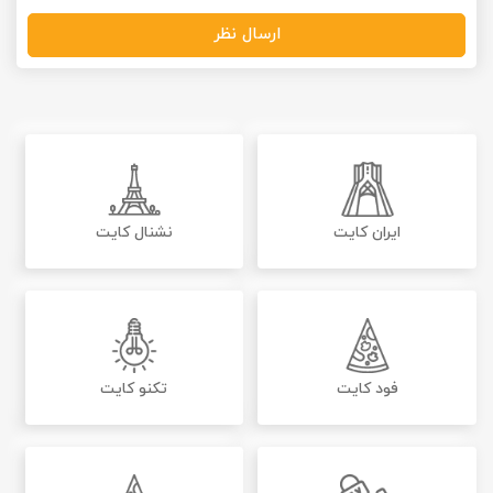
ارسال نظر
ایران کایت
نشنال کایت
فود کایت
تکنو کایت