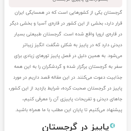
تور کیش از ساری
تور کویر مرنجاب
تور سنگاپور اقساطی
گرجستان یکی از کشورهایی است که در همسایگی ایران
اقساطی
قرار دارد، بخشی از این کشور در قاره‌ی آسیا و بخشی دیگر
تور طبس
تور مالدیو
تور کیش از بندرعباس
در قاره‌ی اروپا واقع شده است. گرجستان طبیعتی بسیار
اقساطی
تور کویر کاراکال
تور قزاقستان اقساطی
دیدنی دارد که در پاییز به شکلی شگفت انگیز زیباتر
تور کویر مصر
تور زیارتی اقساطی
می‌شود. به همین دلیل در فصل پاییز تورهای زیادی برای
سفر به گرجستان برگزار شده و گردشگران را به این همه
تور کویر ابوزیدآباد
جذابیت دعوت می‌کنند. در این مقاله قصد داریم در مورد
تور هرمز
پاییز در گرجستان صحبت کرده، شرایط بازدید از این کشور،
تور ماسوله
جاهای دیدنی و تفریحات پاییزی آن را معرفی کنیم،
پیشنهاد می‌کنیم تا پایان این مطلب با ما همراه باشید.
تور مرداب سراوان
پاییز در گرجستان
تور گلستان