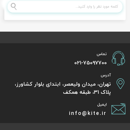
تماس
021-75097700
آدرس
تهران، میدان ولیعصر، ابتدای بلوار کشاورز،
پلاک 31، طبقه همکف
ایمیل
info@kite.ir