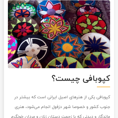
تور سوباتان
تور چابهار
تور مرداب هسل
تور کاشان
تور اصفهان
تور ترکمن صحرا
کپوبافی چیست؟
تور آفرود
کپوبافی یکی از هنرهای اصیل ایرانی است که بیشتر در
جنوب کشور و خصوصا شهر دزفول انجام می‌شود، هنری
ماندگار و دیدنی که با زحمت دستان زنان و مردان خونگرم