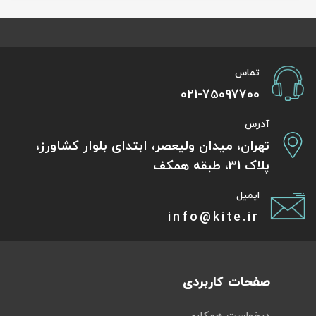
تماس
021-75097700
آدرس
تهران، میدان ولیعصر، ابتدای بلوار کشاورز،
پلاک 31، طبقه همکف
ایمیل
info@kite.ir
صفحات کاربردی