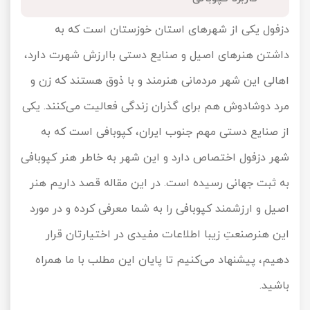
تور کیش از ساری
تور کویر مرنجاب
تور سنگاپور اقساطی
دزفول یکی از شهرهای استان خوزستان است که به
اقساطی
داشتن هنرهای اصیل و صنایع دستی باارزش شهرت دارد،
تور طبس
تور مالدیو
تور کیش از بندرعباس
اهالی این شهر مردمانی هنرمند و با ذوق هستند که زن و
اقساطی
تور کویر کاراکال
تور قزاقستان اقساطی
مرد دوشادوش هم برای گذران زندگی فعالیت می‌کنند. یکی
تور کویر مصر
تور زیارتی اقساطی
از صنایع دستی مهم جنوب ایران، کپوبافی است که به
شهر دزفول اختصاص دارد و این شهر به خاطر هنر کپوبافی
تور کویر ابوزیدآباد
به ثبت جهانی رسیده است. در این مقاله قصد داریم هنر
تور هرمز
اصیل و ارزشمند کپوبافی را به شما معرفی کرده و در مورد
تور ماسوله
این هنرصنعتِ زیبا اطلاعات مفیدی در اختیارتان قرار
دهیم، پیشنهاد می‌کنیم تا پایان این مطلب با ما همراه
تور مرداب سراوان
باشید.
تور گلستان