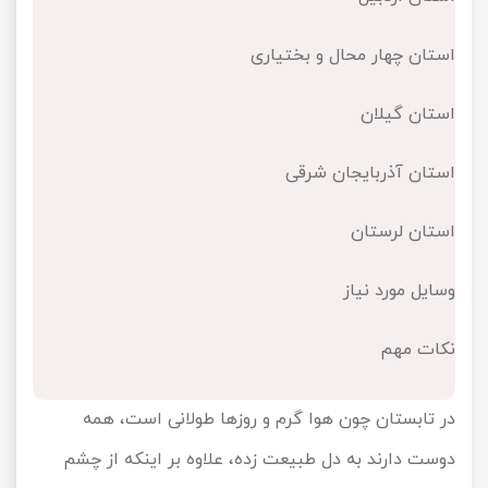
تور کیش از ساری
تور کویر مرنجاب
تور سنگاپور اقساطی
اقساطی
استان چهار محال و بختیاری
تور طبس
تور مالدیو
تور کیش از بندرعباس
استان گیلان
اقساطی
تور کویر کاراکال
تور قزاقستان اقساطی
استان آذربایجان شرقی
تور کویر مصر
تور زیارتی اقساطی
استان لرستان
تور کویر ابوزیدآباد
وسایل مورد نیاز
تور هرمز
نکات مهم
تور ماسوله
در تابستان چون هوا گرم و روزها طولانی است، همه
تور مرداب سراوان
دوست دارند به دل طبیعت زده، علاوه بر اینکه از چشم
تور گلستان