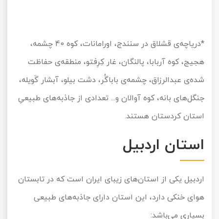
*دریاچه‌ی قشلاق در سنندج، اورامانات، کوه 40 چشمه،
هجیج، کوه آربابا، پالنگان، غار کِرِفتو، منطقه‌ی حفاظت
شده‌ی عبدالرزاق، چشمه‌ی باباگُر، دشت بیلو، آبشار گَویله،
جنگل‌های بانه، کوه آوالان و... تعدادی از جاذبه‌های طبیعیِ
استان کردستان هستند.
استان اردبیل
اردبیل یکی از استان‌های زیبای ایران است که در تابستان
هوای خنکی دارد، این استان دارای جاذبه‌های طبیعی
بسیاری می‌باشد: