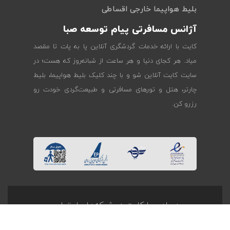
بلیط هواپیما خارجی اقساطی
آژانس مسافرتی پیام توسعه صبا
کایت با ارائه خدمات گردشگری آنلاین پا به پات تا مقصد
میاد. هر کجای دنیا و هر ساعت از شبانه‌روز که هست؛ در
سایت کایت آنلاین شو و با چند کلیک بلیط هواپیما، بلیط
چارتر، هتل و تورهای مسافرتی و طبیعت‌گردی خودت رو
رزرو کن.
همراهی با کایت در شبکه‌های اجتماعی