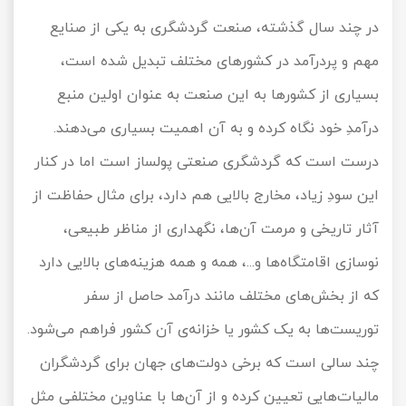
تور کیش از ساری
در چند سال گذشته، صنعت گردشگری به یکی از صنایع
تور کویر مرنجاب
تور سنگاپور اقساطی
اقساطی
مهم و پردرآمد در کشورهای مختلف تبدیل شده است،
تور طبس
تور مالدیو
تور کیش از بندرعباس
بسیاری از کشورها به این صنعت به عنوان اولین منبع
اقساطی
تور کویر کاراکال
تور قزاقستان اقساطی
درآمدِ خود نگاه کرده و به آن اهمیت بسیاری می‌دهند.
درست است که گردشگری صنعتی پولساز است اما در کنار
تور کویر مصر
تور زیارتی اقساطی
این سودِ زیاد، مخارج بالایی هم دارد، برای مثال حفاظت از
تور کویر ابوزیدآباد
آثار تاریخی و مرمت آن‌ها، نگهداری از مناظر طبیعی،
تور هرمز
نوسازی اقامتگاه‌ها و...، همه و همه هزینه‌های بالایی دارد
که از بخش‌های مختلف مانند درآمد حاصل از سفر
تور ماسوله
توریست‌ها به یک کشور یا خزانه‌ی آن کشور فراهم می‌شود.
تور مرداب سراوان
چند سالی است که برخی دولت‌های جهان برای گردشگران
تور گلستان
مالیات‌هایی تعیین کرده و از آن‌ها با عناوین مختلفی مثل