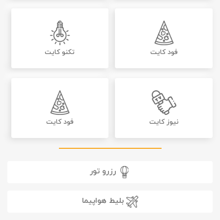
فود کایت
تکنو کایت
نیوز کایت
فود کایت
رزرو تور
بلیط هواپیما