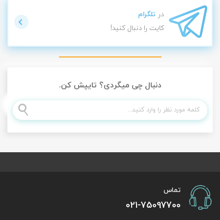
در
تلگرام
کایت را دنبال کنید!
دنبال چی میگردی؟ تایپش کن.
تماس
021-75097700