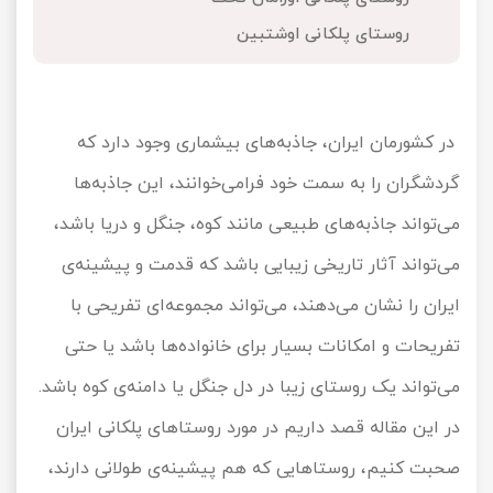
تور کیش از ساری
روستای پلکانی اوشتبین
تور کویر مرنجاب
تور سنگاپور اقساطی
اقساطی
تور طبس
تور مالدیو
تور کیش از بندرعباس
اقساطی
در کشورمان ایران، جاذبه‌های بیشماری وجود دارد که
تور کویر کاراکال
تور قزاقستان اقساطی
گردشگران را به سمت خود فرامی‌خوانند، این جاذبه‌ها
تور کویر مصر
تور زیارتی اقساطی
می‌تواند جاذبه‌های طبیعی مانند کوه، جنگل و دریا باشد،
تور کویر ابوزیدآباد
می‌تواند آثار تاریخی زیبایی باشد که قدمت و پیشینه‌ی
ایران را نشان می‌دهند، می‌تواند مجموعه‌ای تفریحی با
تور هرمز
تفریحات و امکانات بسیار برای خانواده‌ها باشد یا حتی
تور ماسوله
می‌تواند یک روستای زیبا در دل جنگل یا دامنه‌ی کوه باشد.
تور مرداب سراوان
در این مقاله قصد داریم در مورد روستاهای پلکانی ایران
صحبت کنیم، روستاهایی که هم پیشینه‌ی طولانی دارند،
تور گلستان