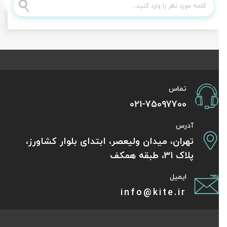
تماس
021-75097700
آدرس
تهران، میدان ولیعصر، ابتدای بلوار کشاورز،
پلاک 31، طبقه همکف
ایمیل
info@kite.ir