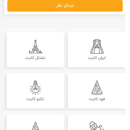
ارسال نظر
ایران کایت
نشنال کایت
فود کایت
تکنو کایت