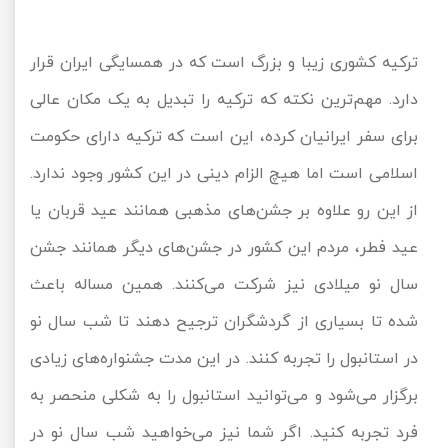
تور کیش از ساری
تور کویر مرنجاب
تور سنگاپور اقساطی
اقساطی
ترکیه کشوری زیبا و بزرگ است که در همسایگی ایران قرار
تور طبس
تور مالدیو
تور کیش از بندرعباس
دارد. مهم‌ترین نکته که ترکیه را تبدیل به یک مکان عالی
اقساطی
تور کویر کاراکال
تور قزاقستان اقساطی
برای سفر ایرانیان کرده، این است که ترکیه دارای حکومت
اسلامی است اما هیچ الزام دینی در این کشور وجود ندارد.
تور کویر مصر
تور زیارتی اقساطی
از این رو علاوه بر جشن‌های مذهبی همانند عید قربان یا
تور کویر ابوزیدآباد
عید فطر، مردم این کشور در جشن‌های دیگر همانند جشن
تور هرمز
سال نو میلادی نیز شرکت می‌کنند. همین مساله باعث
شده تا بسیاری از گردشگران ترجیح دهند تا شب سال نو
تور ماسوله
در استانبول را تجربه کنند. در این مدت جشنواره‌های زیادی
تور مرداب سراوان
برگزار می‌شود و می‌توانید استانبول را به شکلی منحصر به
فرد تجربه کنید. اگر شما نیز می‌خواهید شب سال نو در
تور گلستان