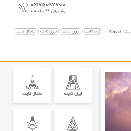
02175097700
پشتیبانی
24
ساعته
سته‌بندی‌ها:
فود کایت
ایران کایت
نیوز کایت
نشنال کایت
ایران کایت
نشنال کایت