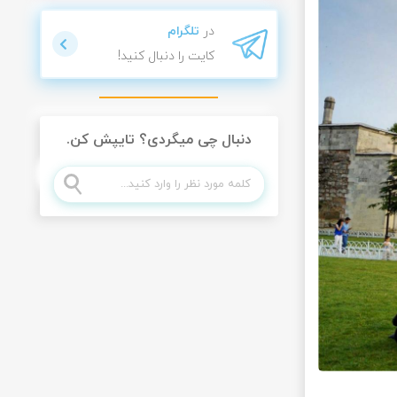
در
تلگرام
کایت را دنبال کنید!
دنبال چی میگردی؟ تایپش کن.