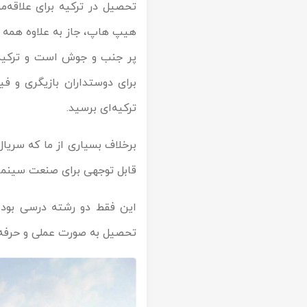
تحصیل در ترکیه برای علاقه‌
تور سوباتان
هیپ هاپ، جاز به علاوه همه چی
پر جنب و جوش است و ترکیه ه
تور چابهار
برای دوستداران بازیگری و ف
تور مرداب هسل
ترکیه‌ای برسید.
تور کاشان
برخلاف بسیاری از ما که سریال‌
تور اصفهان
قابل توجهی برای صنعت سینما
تور ترکمن صحرا
این فقط دو رشته درسی بود ک
تور آفرود
تحصیل به صورت عملی و حرفه ای