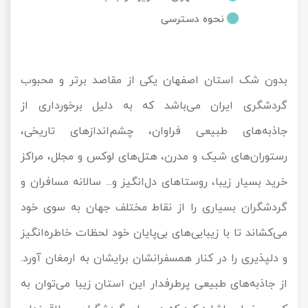
تور کیش از ساری
نحوه دسترسی
تور کویر مرنجاب
تور سنگاپور اقساطی
اقساطی
تور طبس
تور مالدیو
تور کیش از بندرعباس
بدون شک استان اصفهان یکی از مقاصد برتر و محبوب
اقساطی
تور کویر کاراکال
تور قزاقستان اقساطی
گردشگری ایران می‌باشد که به دلیل برخورداری از
تور کویر مصر
تور زیارتی اقساطی
جاذبه‌های طبیعی فراوان، چشم‌اندازهای تاریخی،
رستوران‌های شیک و مدرن، هتل‌های لوکس و مجلل، مراکز
تور کویر ابوزیدآباد
خرید بسیار زیبا، روستاهای دل‌انگیز و... سالانه مسافران و
تور هرمز
گردشگران بسیاری را از نقاط مختلف جهان به سوی خود
تور ماسوله
می‌کشاند تا با زیبایی‌های بی‌پایان خود لحظات خاطره‌انگیز
و دلپذیری را در کنار همسفرانشان برایشان به ارمغان ‌آورد.
تور مرداب سراوان
از جاذبه‌های طبیعی پرطرفدار این استان زیبا می‌توان به
تور گلستان