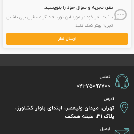
نظر، تجربه و سوال خود را بنویسید.
تور سوباتان
با ثبت نظر خود در مورد این تور، به دیگر مسافران برای داشتن
تور چابهار
تجربه بهتر کمک کنید.
ارسال نظر
تور مرداب هسل
تور کاشان
تور اصفهان
تماس
تور ترکمن صحرا
021-75097700
آدرس
تور آفرود
تهران، میدان ولیعصر، ابتدای بلوار کشاورز،
پلاک 31، طبقه همکف
ایمیل