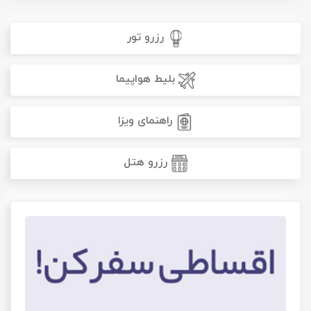
رزرو تور
بلیط هواپیما
راهنمای ویزا
رزرو هتل