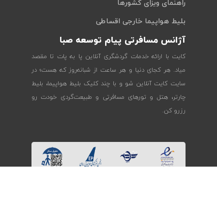
راهنمای ویزای کشورها
بلیط هواپیما خارجی اقساطی
آژانس مسافرتی پیام توسعه صبا
کایت با ارائه خدمات گردشگری آنلاین پا به پات تا مقصد
میاد. هر کجای دنیا و هر ساعت از شبانه‌روز که هست؛ در
سایت کایت آنلاین شو و با چند کلیک بلیط هواپیما، بلیط
چارتر، هتل و تورهای مسافرتی و طبیعت‌گردی خودت رو
رزرو کن.
همراهی با کایت در شبکه‌های اجتماعی