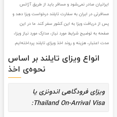
ایرانیان صادر نمی‌شود و مسافر باید از طریق آژانس
تور کیش از ساری
تور کویر مرنجاب
تور سنگاپور اقساطی
اقساطی
مسافرتی در ایران به سفارت تایلند درخواست ویزا دهد و
تور طبس
تور مالدیو
پس از دریافت ویزا به این کشور سفر کند. ما در این
تور کیش از بندرعباس
اقساطی
صفحه به توضیح شرایط مورد نیاز، مدارک مورد نیاز ویزا،
تور کویر کاراکال
تور قزاقستان اقساطی
مدت اعتبار، هزینه‌ و روند اخذ ویزای تایلند پرداخته‌ایم.
تور کویر مصر
تور زیارتی اقساطی
انواع ویزای تایلند بر اساس
تور کویر ابوزیدآباد
نحوه‌ی اخذ
تور هرمز
تور ماسوله
ویزای فرودگاهی اندونزی یا
تور مرداب سراوان
Thailand On-Arrival Visa:
تور گلستان