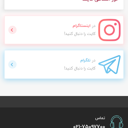
در
اینستاگرام
کایت را دنبال کنید!
در
تلگرام
کایت را دنبال کنید!
تماس
021-75097700