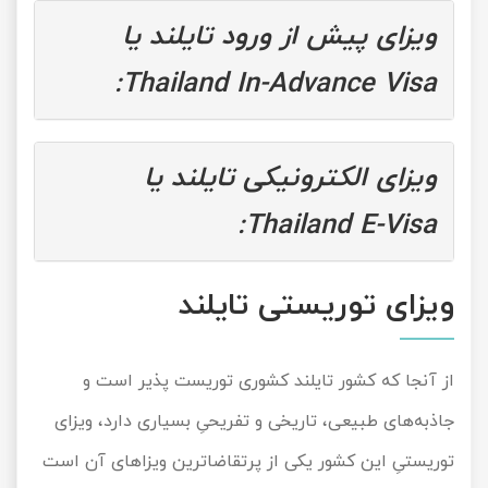
ویزای پیش از ورود تایلند یا
تور سوباتان
Thailand In-Advance Visa:
تور چابهار
تور مرداب هسل
ویزای الکترونیکی تایلند یا
تور کاشان
Thailand E-Visa:
تور اصفهان
ویزای توریستی تایلند
تور ترکمن صحرا
تور آفرود
از آنجا که کشور تایلند کشوری توریست پذیر است و
جاذبه‌های طبیعی، تاریخی و تفریحیِ بسیاری دارد، ویزای
توریستیِ این کشور یکی از پرتقاضاترین ویزاهای آن است