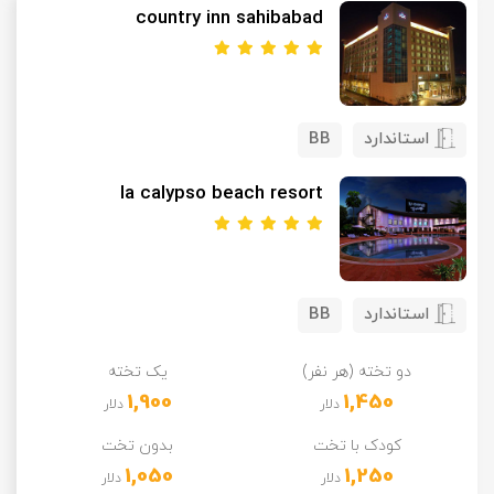
country inn sahibabad
تور سوباتان
تور چابهار
استاندارد
BB
تور مرداب هسل
la calypso beach resort
تور کاشان
تور اصفهان
استاندارد
BB
تور ترکمن صحرا
تور آفرود
دو تخته (هر نفر)
یک تخته
1,900
1,450
دلار
دلار
کودک با تخت
بدون تخت
1,050
1,250
دلار
دلار