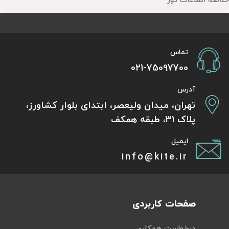
خلاصه اطلاعات تور
تماس
021-75097700
آدرس
تهران، میدان ولیعصر، ابتدای بلوار کشاورز،
پلاک 31، طبقه همکف
ایمیل
info@kite.ir
صفحات کاربردی
درخواست همکاری