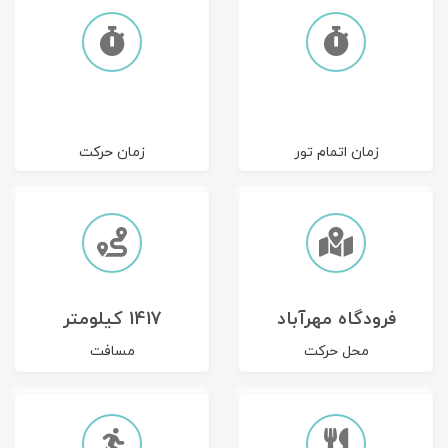
تور سوباتان
تور چابهار
تور مرداب هسل
زمان اتمام تور
زمان حرکت
تور کاشان
تور اصفهان
تور ترکمن صحرا
فرودگاه مهرآباد
1417 کیلومتر
تور آفرود
محل حرکت
مسافت