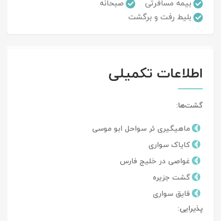
بیمه مسافرتی
صبحانه
بلیط رفت و برگشت
اطلاعات تکمیلی
گشت‌ها:
ماهیگیری ئر سواحل ابو موسی
کایاک سواری
غواصی در خلیج فارس
گشت جزیره
قایق سواری
پذیرایی: