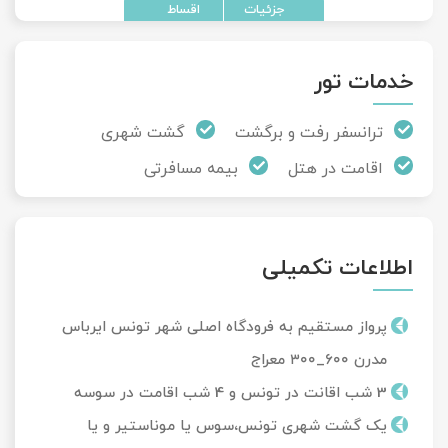
تور سوباتان
خدمات تور
تور چابهار
ترانسفر رفت و برگشت
گشت شهری
تور مرداب هسل
اقامت در هتل
بیمه مسافرتی
تور کاشان
تور اصفهان
اطلاعات تکمیلی
تور ترکمن صحرا
پرواز مستقیم به فرودگاه اصلی شهر تونس ایرباس
تور آفرود
مدرن ۶۰۰_۳۰۰ معراج
3 شب اقانت در تونس و 4 شب اقامت در سوسه
یک گشت شهری تونس،سوس یا موناستیر و یا