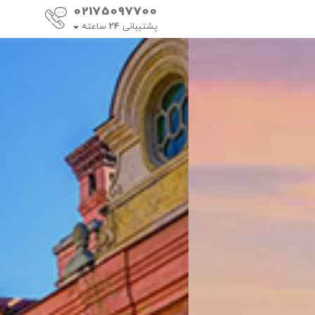
02175097700
پشتیبانی
24
ساعته