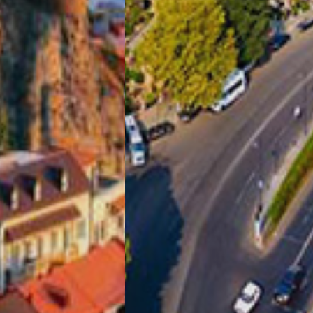
تور سوباتان
تور چابهار
تور مرداب هسل
تور کاشان
تور اصفهان
تور ترکمن صحرا
تور آفرود