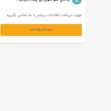
جهت دریافت اطلاعات بیشتر با ما تماس بگیرید
02175097100