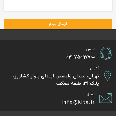
ارسال پیام
تماس
021-75097700
آدرس
تهران، میدان ولیعصر، ابتدای بلوار کشاورز،
پلاک 31، طبقه همکف
ایمیل
info@kite.ir