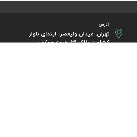
آدرس
تهران، میدان ولیعصر، ابتدای بلوار
کشاورز، پلاک 31، طبقه همکف
تورهای پرطرفدار
آژانس مسافر
کایت با ارائه خدم
بلیط هواپیما اقساطی
هر ساعت از شبانه‌
دی
رزرو هتل اقساطی
هواپیما، بلیط چار
ل
مجله گردشگری
گردی
راهنمای ویزای کشورها
بلیط هواپیما خارجی