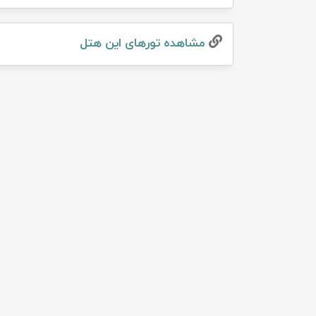
تور سوباتان
مشاهده تور‌های این هتل
تور چابهار
تور مرداب هسل
تور کاشان
تور اصفهان
تور ترکمن صحرا
تور آفرود