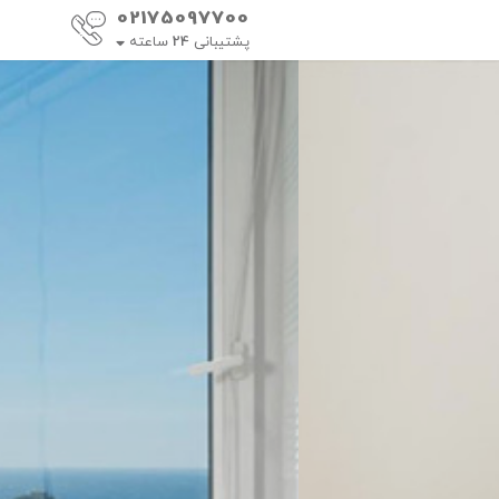
02175097700
پشتیبانی
24
ساعته