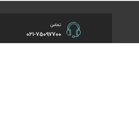
تماس
021-75097700
صفحات کاربردی
درباره کایت
درخواست همکاری
تورهای یک روزه
راهنمای خرید
تورهای کویر گر
درباره ما
تورهای استانبو
تماس با ما
تورهای طبیعت 
قوانین و مقررات
تورهای اقساطی