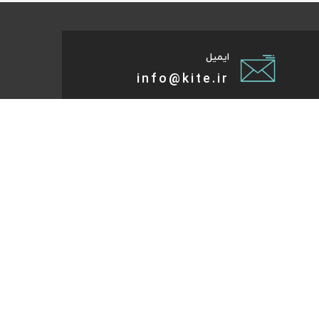
ایمیل
info@kite.ir
تی پیام توسعه صبا
ات گردشگری آنلاین پا به پات تا مقصد میاد. هر کجای دنیا و
روز که هست؛ در سایت کایت آنلاین شو و با چند کلیک بلیط
تر، هتل و تورهای مسافرتی و طبیعت‌گردی خودت رو رزرو کن.