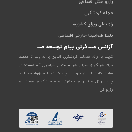
رزرو هتل اقساطی
مجله گردشگری
راهنمای ویزای کشورها
بلیط هواپیما خارجی اقساطی
آژانس مسافرتی پیام توسعه صبا
کایت با ارائه خدمات گردشگری آنلاین پا به پات تا مقصد
میاد. هر کجای دنیا و هر ساعت از شبانه‌روز که هست؛ در
سایت کایت آنلاین شو و با چند کلیک بلیط هواپیما، بلیط
چارتر، هتل و تورهای مسافرتی و طبیعت‌گردی خودت رو
رزرو کن.