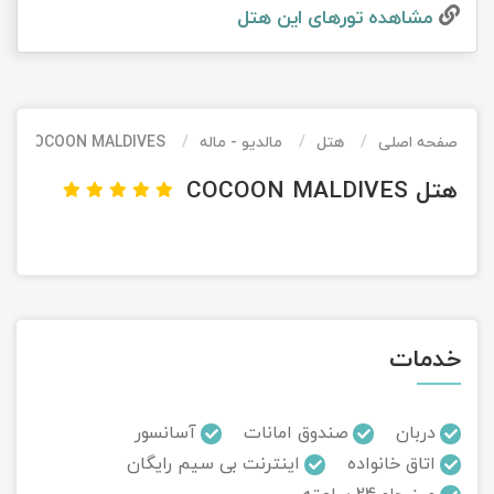
مشاهده تور‌های این هتل
تور کیش از ساری
تور کویر مرنجاب
تور سنگاپور اقساطی
اقساطی
تور طبس
تور مالدیو
تور کیش از بندرعباس
اقساطی
صفحه اصلی
هتل
مالدیو - ماله
COCOON MALDIVES
تور کویر کاراکال
تور قزاقستان اقساطی
هتل COCOON MALDIVES
تور کویر مصر
تور زیارتی اقساطی
تور کویر ابوزیدآباد
تور هرمز
خدمات
تور ماسوله
تور مرداب سراوان
دربان
صندوق امانات
آسانسور
اتاق خانواده
اینترنت بی سیم رایگان
تور گلستان