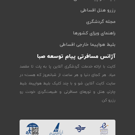
رزرو هتل اقساطی
مجله گردشگری
راهنمای ویزای کشورها
بلیط هواپیما خارجی اقساطی
آژانس مسافرتی پیام توسعه صبا
کایت با ارائه خدمات گردشگری آنلاین پا به پات تا مقصد
میاد. هر کجای دنیا و هر ساعت از شبانه‌روز که هست؛ در
سایت کایت آنلاین شو و با چند کلیک بلیط هواپیما، بلیط
چارتر، هتل و تورهای مسافرتی و طبیعت‌گردی خودت رو
رزرو کن.