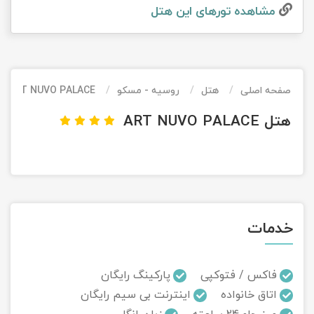
مشاهده تور‌های این هتل
تور کیش از ساری
تور کویر مرنجاب
تور سنگاپور اقساطی
اقساطی
تور طبس
تور مالدیو
تور کیش از بندرعباس
اقساطی
صفحه اصلی
هتل
روسیه - مسکو
ART NUVO PALACE
تور کویر کاراکال
تور قزاقستان اقساطی
هتل ART NUVO PALACE
تور کویر مصر
تور زیارتی اقساطی
تور کویر ابوزیدآباد
تور هرمز
خدمات
تور ماسوله
تور مرداب سراوان
فاکس / فتوکپی
پارکینگ رایگان
اتاق خانواده
اینترنت بی سیم رایگان
تور گلستان