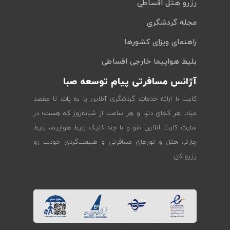
رزرو هتل اقساطی
مجله گردشگری
راهنمای ویزای کشورها
بلیط هواپیما خارجی اقساطی
آژانس مسافرتی پیام توسعه صبا
کایت با ارائه خدمات گردشگری آنلاین پا به پات تا مقصد
میاد. هر کجای دنیا و هر ساعت از شبانه‌روز که هست؛ در
سایت کایت آنلاین شو و با چند کلیک بلیط هواپیما، بلیط
چارتر، هتل و تورهای مسافرتی و طبیعت‌گردی خودت رو
رزرو کن.