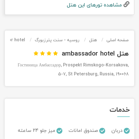
مشاهده تور‌های این هتل
تور کیش از ساری
تور کویر مرنجاب
تور سنگاپور اقساطی
اقساطی
تور طبس
تور مالدیو
تور کیش از بندرعباس
اقساطی
صفحه اصلی
هتل
روسیه - سنت پترزبورگ
sador hotel
تور کویر کاراکال
تور قزاقستان اقساطی
هتل ambassador hotel
تور کویر مصر
تور زیارتی اقساطی
Гостиница Амбассадор, Prospekt Rimskogo-Korsakova,
تور کویر ابوزیدآباد
5-7, St Petersburg, Russia, 190068
تور هرمز
تور ماسوله
خدمات
تور مرداب سراوان
دربان
صندوق امانات
میز جلو 24 ساعته
تور گلستان