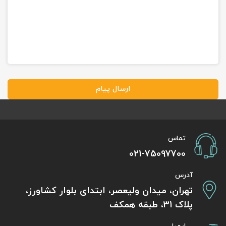
ارسال پیام
تماس
021-75097700
آدرس
تهران، میدان ولیعصر، ابتدای بلوار کشاورز،
پلاک 31، طبقه همکف