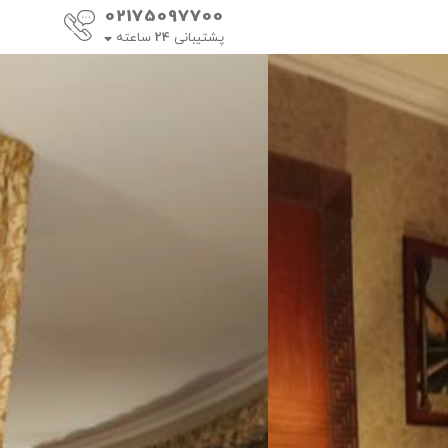
02175097700
پشتیبانی
24
ساعته