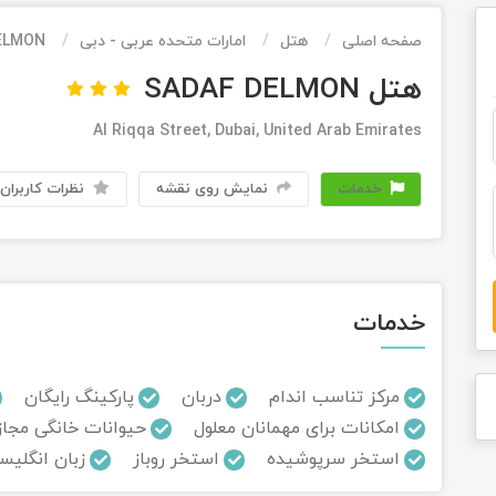
صفحه اصلی
هتل
امارات متحده عربی - دبی
ELMON
هتل SADAF DELMON
Al Riqqa Street, Dubai, United Arab Emirates
خدمات
نمایش روی نقشه
نظرات کاربران
خدمات
مرکز تناسب اندام
دربان
پارکینگ رایگان
امکانات برای مهمانان معلول
حیوانات خانگی مجاز
استخر سرپوشیده
استخر روباز
زبان انگلیس