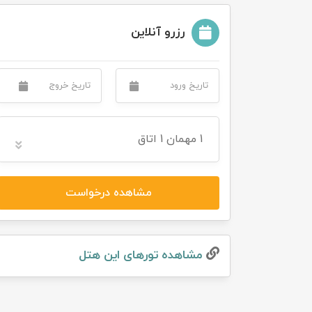
تور سوباتان
رزرو آنلاین
تور چابهار
تور مرداب هسل
تور کاشان
1
مهمان
1 اتاق
تور اصفهان
مشاهده درخواست
تور ترکمن صحرا
تور آفرود
مشاهده تور‌های این هتل