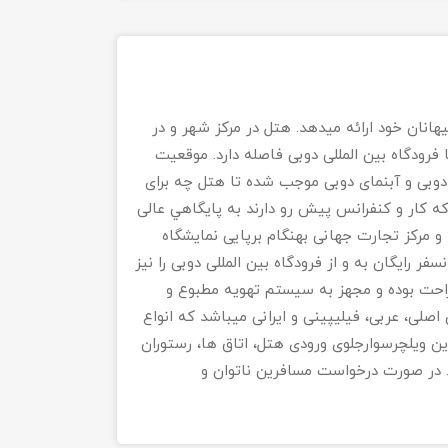
ناسب به میهانان خود ارائه میدهد. هتل در مرکز شهر و در
Al Ghuraو تفریحگاهها واقع و 5 کیلومتربا فرودگاه بین المللی دوبی فاصله دارد. موقعیت
نسبت به متروی Al Riqa، برج ساعت دوبی و آبنمای دوبی موجب شده تا هتل چه برای
ه کار و کنفرانس پیش رو دارند به پایگاهي عالی
 و مرکز تجارت جهانی بهنگام برپایی نمایشگاه
فر رایگان به و از فرودگاه بین المللی دوبی را نیز
عته). اتاق های هتل، راحت بوده و مجهز به سیستم تهویه مطبوع و
صلی، عربی، فیلیپینی و ایرانی میباشد که انواع
رین ویلچرسوارجلوی ورودی هتل، اتاق ها، رستوران
در صورت درخواست مسافرین ناتوان و