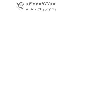
02175097700
پشتیبانی
24
ساعته