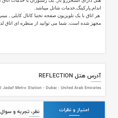
هتل دارای
استخررو باز, یک رستوران با خدمات اتاق 24 ساعته , وای فای رایگان,
اندام,پارکینگ,خدمات شاتل میباشد.
هر اتاق با یک تلویزیون صفحه تختبا کانال کابلی , م
مجهز شده است. شما می توانید از منظره ای اتاق لذ
آدرس هتل REFLECTION
Al Jadaf Metro Station - Dubai - United Arab Emirates
امتیاز و نظرات
نظر، تجربه و سوال خ