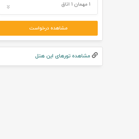
1
مهمان
1 اتاق
تور سوباتان
تور چابهار
مشاهده درخواست
تور مرداب هسل
مشاهده تور‌های این هتل
تور کاشان
تور اصفهان
تور ترکمن صحرا
تور آفرود