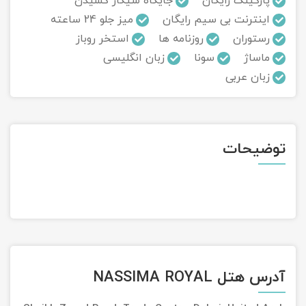
پارکینگ رایگان
جایگاه سیگار کشیدن
اینترنت بی سیم رایگان
میز جلو 24 ساعته
تور سوباتان
رستوران
روزنامه ها
استخر روباز
ماساژ
سونا
زبان انگلیسی
تور چابهار
زبان عربی
تور مرداب هسل
تور کاشان
توضیحات
تور اصفهان
تور ترکمن صحرا
تور آفرود
آدرس هتل NASSIMA ROYAL