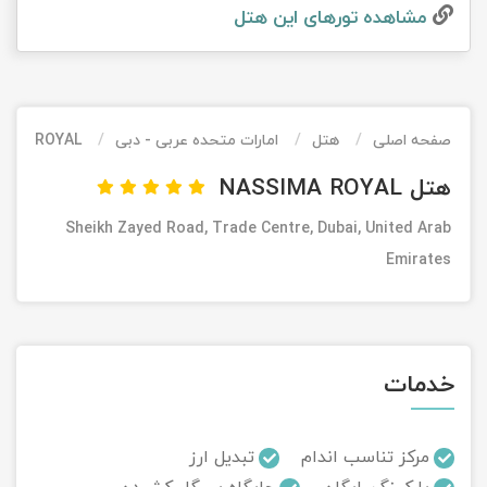
مشاهده تور‌های این هتل
تور کیش از ساری
تور کویر مرنجاب
تور سنگاپور اقساطی
اقساطی
تور طبس
تور مالدیو
تور کیش از بندرعباس
اقساطی
صفحه اصلی
هتل
امارات متحده عربی - دبی
IMA ROYAL
تور کویر کاراکال
تور قزاقستان اقساطی
هتل NASSIMA ROYAL
تور کویر مصر
تور زیارتی اقساطی
Sheikh Zayed Road, Trade Centre, Dubai, United Arab
تور کویر ابوزیدآباد
Emirates
تور هرمز
تور ماسوله
خدمات
تور مرداب سراوان
مرکز تناسب اندام
تبدیل ارز
تور گلستان