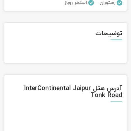
رستوران
استخر روباز
تور سوباتان
تور چابهار
توضیحات
تور مرداب هسل
تور کاشان
تور اصفهان
تور ترکمن صحرا
آدرس هتل InterContinental Jaipur
Tonk Road
تور آفرود