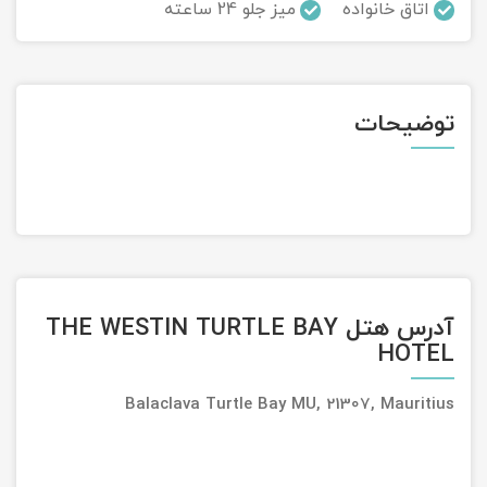
اتاق خانواده
میز جلو 24 ساعته
تور سوباتان
تور چابهار
توضیحات
تور مرداب هسل
تور کاشان
تور اصفهان
تور ترکمن صحرا
آدرس هتل THE WESTIN TURTLE BAY
HOTEL
تور آفرود
Balaclava Turtle Bay MU, 21307, Mauritius