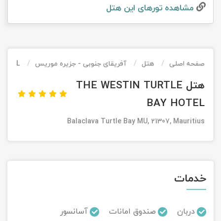
مشاهده تور‌های این هتل
تور کیش از ساری
تور کویر مرنجاب
تور سنگاپور اقساطی
اقساطی
تور طبس
تور مالدیو
تور کیش از بندرعباس
اقساطی
صفحه اصلی
هتل
آفریقای جنوبی - جزیره موریس
HOTEL
تور کویر کاراکال
تور قزاقستان اقساطی
هتل THE WESTIN TURTLE
تور کویر مصر
تور زیارتی اقساطی
BAY HOTEL
تور کویر ابوزیدآباد
Balaclava Turtle Bay MU, 21307, Mauritius
تور هرمز
تور ماسوله
خدمات
تور مرداب سراوان
دربان
صندوق امانات
آسانسور
تور گلستان