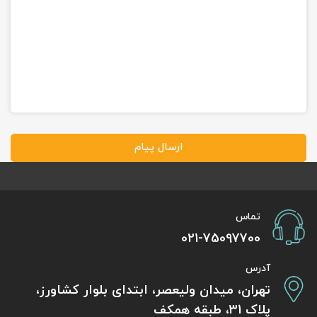
ارسال پیام
تماس
021-75097700
آدرس
تهران، میدان ولیعصر، ابتدای بلوار کشاورز،
پلاک 31، طبقه همکف