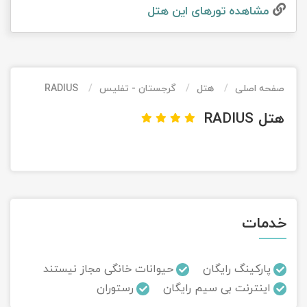
مشاهده تور‌های این هتل
تور کیش از ساری
تور کویر مرنجاب
تور سنگاپور اقساطی
اقساطی
تور طبس
تور مالدیو
تور کیش از بندرعباس
اقساطی
صفحه اصلی
هتل
گرجستان - تفلیس
RADIUS
تور کویر کاراکال
تور قزاقستان اقساطی
هتل RADIUS
تور کویر مصر
تور زیارتی اقساطی
تور کویر ابوزیدآباد
تور هرمز
خدمات
تور ماسوله
تور مرداب سراوان
پارکینگ رایگان
حیوانات خانگی مجاز نیستند
اینترنت بی سیم رایگان
رستوران
تور گلستان