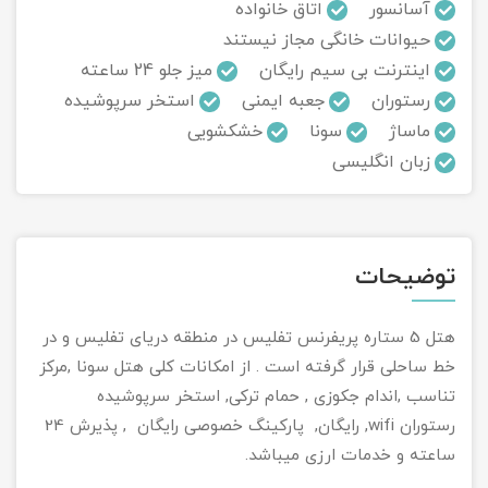
آسانسور
اتاق خانواده
حیوانات خانگی مجاز نیستند
تور سوباتان
اینترنت بی سیم رایگان
میز جلو 24 ساعته
تور چابهار
رستوران
جعبه ایمنی
استخر سرپوشیده
ماساژ
سونا
خشکشویی
تور مرداب هسل
زبان انگلیسی
تور کاشان
تور اصفهان
توضیحات
تور ترکمن صحرا
هتل 5 ستاره پریفرنس تفلیس در منطقه دریای تفلیس و در
تور آفرود
خط ساحلی قرار گرفته است . از امکانات کلی هتل سونا ,مرکز
تناسب ,اندام جکوزی , حمام ترکی, استخر سرپوشیده
رستوران wifi, رایگان, پارکینگ خصوصی رایگان , پذیرش 24
ساعته و خدمات ارزی میباشد.