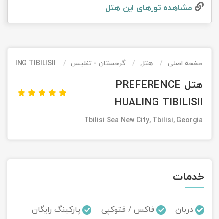
مشاهده تور‌های این هتل
تور کیش از ساری
تور کویر مرنجاب
تور سنگاپور اقساطی
اقساطی
تور طبس
تور مالدیو
تور کیش از بندرعباس
اقساطی
صفحه اصلی
هتل
گرجستان - تفلیس
UALING TIBILISII
تور کویر کاراکال
تور قزاقستان اقساطی
هتل PREFERENCE
تور کویر مصر
تور زیارتی اقساطی
HUALING TIBILISII
تور کویر ابوزیدآباد
Tbilisi Sea New City, Tbilisi, Georgia
تور هرمز
تور ماسوله
خدمات
تور مرداب سراوان
دربان
فاکس / فتوکپی
پارکینگ رایگان
تور گلستان