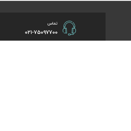
تماس
021-75097700
صفحات کاربردی
درباره کایت
درخواست همکاری
تورهای یک روزه
راهنمای خرید
تورهای کویر گر
درباره ما
تورهای استانبو
تماس با ما
تورهای طبیعت 
قوانین و مقررات
تورهای اقساطی