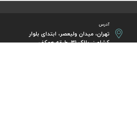
آدرس
تهران، میدان ولیعصر، ابتدای بلوار
کشاورز، پلاک 31، طبقه همکف
تورهای پرطرفدار
آژانس مسافر
کایت با ارائه خدم
بلیط هواپیما اقساطی
هر ساعت از شبانه‌
دی
رزرو هتل اقساطی
هواپیما، بلیط چار
ل
مجله گردشگری
گردی
راهنمای ویزای کشورها
بلیط هواپیما خارجی