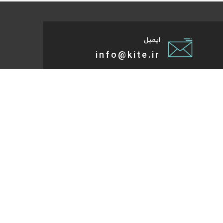
ایمیل
info@kite.ir
تی پیام توسعه صبا
ات گردشگری آنلاین پا به پات تا مقصد میاد. هر کجای دنیا و
روز که هست؛ در سایت کایت آنلاین شو و با چند کلیک بلیط
تر، هتل و تورهای مسافرتی و طبیعت‌گردی خودت رو رزرو کن.