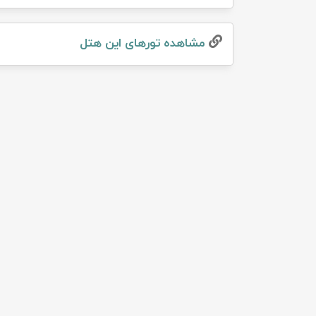
تور سوباتان
مشاهده تور‌های این هتل
تور چابهار
تور مرداب هسل
تور کاشان
تور اصفهان
تور ترکمن صحرا
تور آفرود