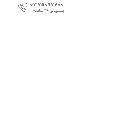
02175097700
پشتیبانی
24
ساعته