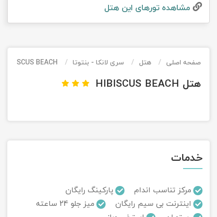
مشاهده تور‌های این هتل
تور کیش از ساری
تور کویر مرنجاب
تور سنگاپور اقساطی
اقساطی
تور طبس
تور مالدیو
تور کیش از بندرعباس
اقساطی
صفحه اصلی
هتل
سری لانکا - بنتوتا
HIBISCUS BEACH
تور کویر کاراکال
تور قزاقستان اقساطی
هتل HIBISCUS BEACH
تور کویر مصر
تور زیارتی اقساطی
تور کویر ابوزیدآباد
تور هرمز
خدمات
تور ماسوله
تور مرداب سراوان
مرکز تناسب اندام
پارکینگ رایگان
اینترنت بی سیم رایگان
میز جلو 24 ساعته
تور گلستان