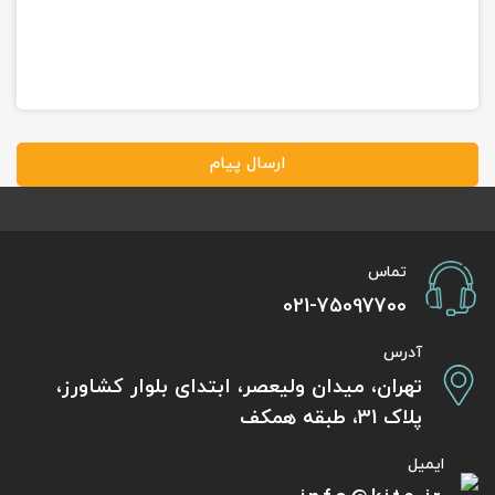
ارسال پیام
تماس
021-75097700
آدرس
تهران، میدان ولیعصر، ابتدای بلوار کشاورز،
پلاک 31، طبقه همکف
ایمیل