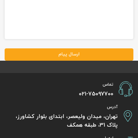
ارسال پیام
تماس
021-75097700
آدرس
تهران، میدان ولیعصر، ابتدای بلوار کشاورز،
پلاک 31، طبقه همکف