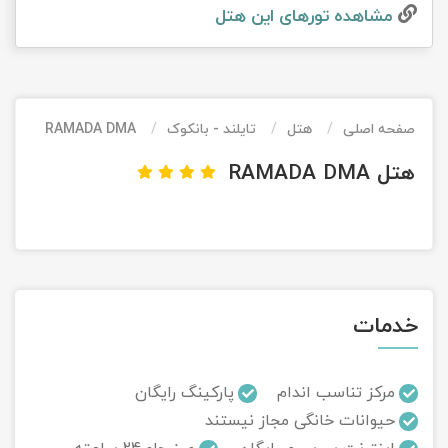
مشاهده تور‌های این هتل
تور کیش از ساری
تور کویر مرنجاب
تور سنگاپور اقساطی
اقساطی
تور طبس
تور مالدیو
تور کیش از بندرعباس
اقساطی
صفحه اصلی
هتل
تایلند - بانکوک
RAMADA DMA
تور کویر کاراکال
تور قزاقستان اقساطی
هتل RAMADA DMA
تور کویر مصر
تور زیارتی اقساطی
تور کویر ابوزیدآباد
تور هرمز
خدمات
تور ماسوله
تور مرداب سراوان
مرکز تناسب اندام
پارکینگ رایگان
حیوانات خانگی مجاز نیستند
تور گلستان