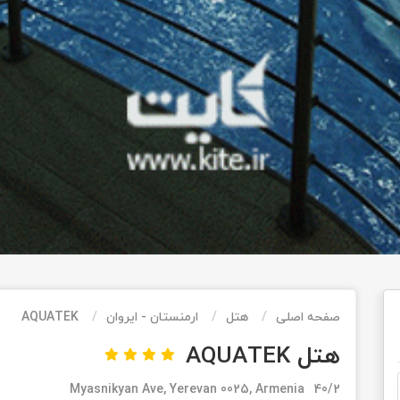
صفحه اصلی
هتل
ارمنستان - ایروان
AQUATEK
هتل AQUATEK
40/2 Myasnikyan Ave, Yerevan 0025, Armenia