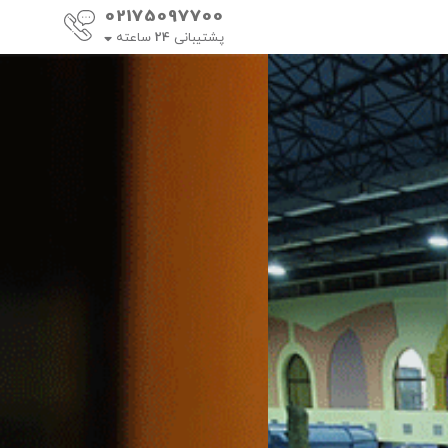
02175097700
پشتیبانی
24
ساعته