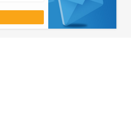
آدرس
تهران، میدان ولیعصر، ابتدای بلوار
کشاورز، پلاک 31، طبقه همکف
تورهای پرطرفدار
آژانس مسافر
کایت با ارائه خدم
بلیط هواپیما اقساطی