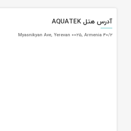
آدرس هتل AQUATEK
40/2 Myasnikyan Ave, Yerevan 0025, Armenia