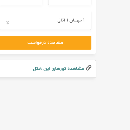
تور سوباتان
1
مهمان
1 اتاق
تور چابهار
تور مرداب هسل
مشاهده درخواست
تور کاشان
مشاهده تور‌های این هتل
تور اصفهان
تور ترکمن صحرا
تور آفرود