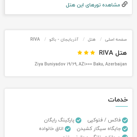
مشاهده تور‌های این هتل
تور کیش از ساری
تور کویر مرنجاب
تور سنگاپور اقساطی
اقساطی
تور طبس
تور مالدیو
تور کیش از بندرعباس
اقساطی
صفحه اصلی
هتل
آذربایجان - باکو
RIVA
تور کویر کاراکال
تور قزاقستان اقساطی
هتل RIVA
تور کویر مصر
تور زیارتی اقساطی
Ziya Buniyadov 19/69, AZ1000 Baku, Azerbaijan
تور کویر ابوزیدآباد
تور هرمز
خدمات
تور ماسوله
تور مرداب سراوان
فاکس / فتوکپی
پارکینگ رایگان
جایگاه سیگار کشیدن
اتاق خانواده
تور گلستان