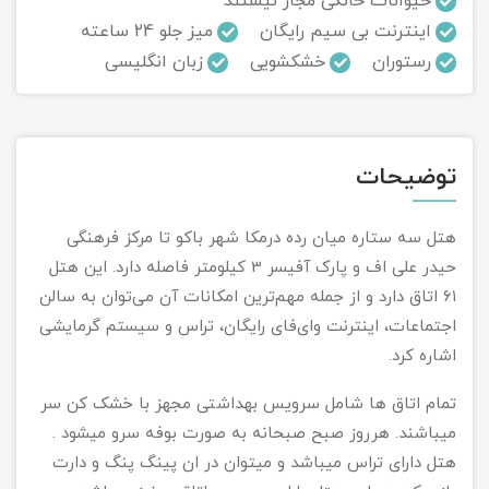
حیوانات خانگی مجاز نیستند
اینترنت بی سیم رایگان
میز جلو 24 ساعته
تور سوباتان
رستوران
خشکشویی
زبان انگلیسی
تور چابهار
تور مرداب هسل
توضیحات
تور کاشان
هتل سه ستاره میان رده درمکا شهر باکو تا مرکز فرهنگی
تور اصفهان
حیدر علی اف و پارک آفیسر 3 کیلومتر فاصله دارد. این هتل
۶۱ اتاق دارد و از جمله مهم‌ترین امکانات آن می‌توان به سالن
تور ترکمن صحرا
اجتماعات، اینترنت وای‌فای رایگان، تراس و سیستم گرمایشی
اشاره کرد.
تور آفرود
تمام اتاق ها شامل سرویس بهداشتی مجهز با خشک کن سر
میباشند. هرروز صبح صبحانه به صورت بوفه سرو میشود .
هتل دارای تراس میباشد و میتوان در ان پینگ پنگ و دارت