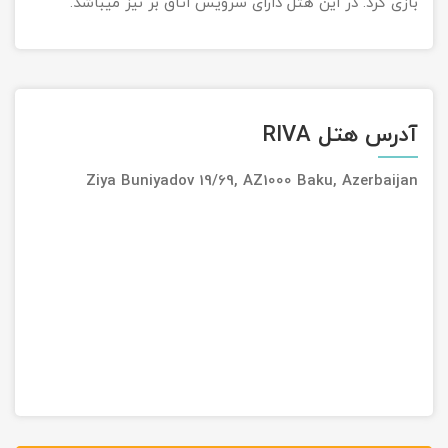
بازی کرد. در این هتل دارای سرویس اتاق بر نیز میباشد.
آدرس هتل RIVA
Ziya Buniyadov 19/69, AZ1000 Baku, Azerbaijan