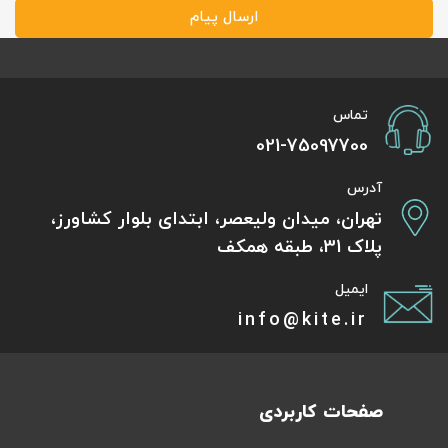
ارسال پیام
تماس
021-75097700
آدرس
تهران، میدان ولیعصر، ابتدای بلوار کشاورز،
پلاک 31، طبقه همکف
ایمیل
info@kite.ir
صفحات کاربردی