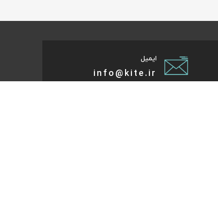
ایمیل
info@kite.ir
تی پیام توسعه صبا
ات گردشگری آنلاین پا به پات تا مقصد میاد. هر کجای دنیا و
روز که هست؛ در سایت کایت آنلاین شو و با چند کلیک بلیط
تر، هتل و تورهای مسافرتی و طبیعت‌گردی خودت رو رزرو کن.