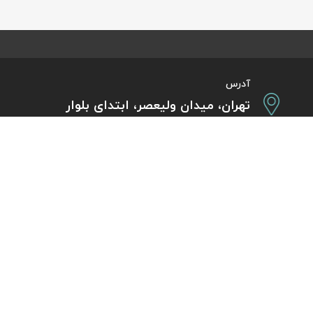
آدرس
تهران، میدان ولیعصر، ابتدای بلوار
کشاورز، پلاک 31، طبقه همکف
تورهای پرطرفدار
آژانس مسافر
کایت با ارائه خدم
بلیط هواپیما اقساطی
هر ساعت از شبانه‌
دی
رزرو هتل اقساطی
هواپیما، بلیط چار
ل
مجله گردشگری
گردی
راهنمای ویزای کشورها