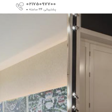
02175097700
پشتیبانی
24
ساعته