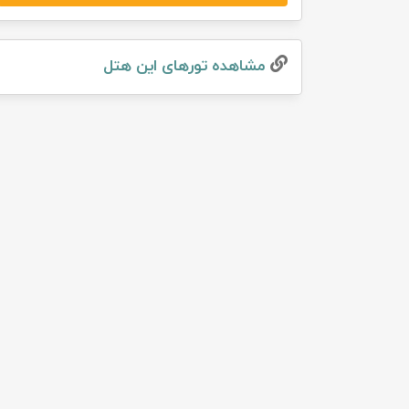
تور سوباتان
مشاهده تور‌های این هتل
تور چابهار
تور مرداب هسل
تور کاشان
تور اصفهان
تور ترکمن صحرا
تور آفرود