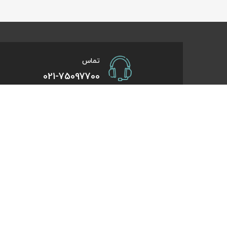
تماس
021-75097700
صفحات کاربردی
درباره کایت
درخواست همکاری
تورهای یک روزه
راهنمای خرید
تورهای کویر گر
درباره ما
تورهای استانبو
تماس با ما
تورهای طبیعت 