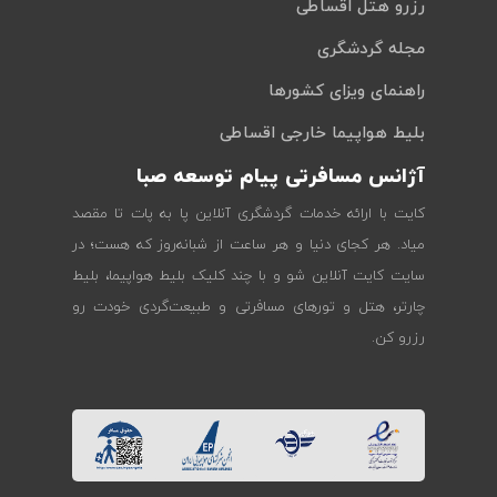
رزرو هتل اقساطی
مجله گردشگری
راهنمای ویزای کشورها
بلیط هواپیما خارجی اقساطی
آژانس مسافرتی پیام توسعه صبا
کایت با ارائه خدمات گردشگری آنلاین پا به پات تا مقصد
میاد. هر کجای دنیا و هر ساعت از شبانه‌روز که هست؛ در
سایت کایت آنلاین شو و با چند کلیک بلیط هواپیما، بلیط
چارتر، هتل و تورهای مسافرتی و طبیعت‌گردی خودت رو
رزرو کن.