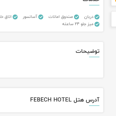
دربان
صندوق امانات
آسانسور
اتاق خا
میز جلو 24 ساعته
توضیحات
آدرس هتل FEBECH HOTEL