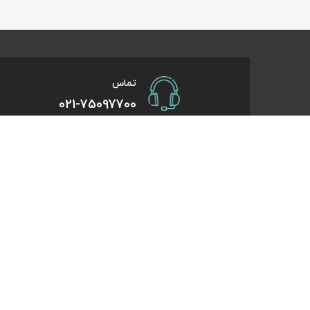
تماس
021-75097700
صفحات کاربردی
درباره کایت
درخواست همکاری
تورهای یک روزه
راهنمای خرید
تورهای کویر گر
درباره ما
تورهای استانبو
تماس با ما
تورهای طبیعت 