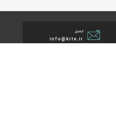
ایمیل
info@kite.ir
تی پیام توسعه صبا
ات گردشگری آنلاین پا به پات تا مقصد میاد. هر کجای دنیا و
روز که هست؛ در سایت کایت آنلاین شو و با چند کلیک بلیط
تر، هتل و تورهای مسافرتی و طبیعت‌گردی خودت رو رزرو کن.