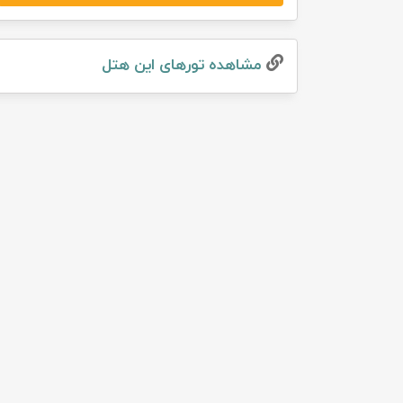
تور سوباتان
مشاهده تور‌های این هتل
تور چابهار
تور مرداب هسل
تور کاشان
تور اصفهان
تور ترکمن صحرا
تور آفرود