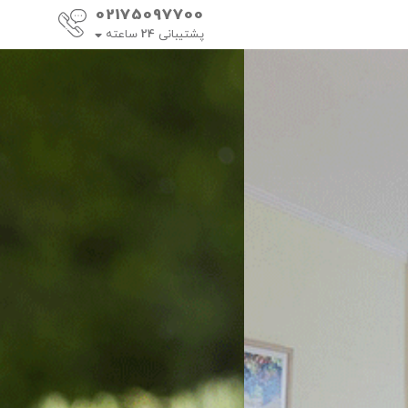
02175097700
پشتیبانی
24
ساعته