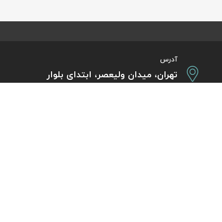
آدرس
تهران، میدان ولیعصر، ابتدای بلوار
کشاورز، پلاک 31، طبقه همکف
تورهای پرطرفدار
آژانس مسافر
کایت با ارائه خدم
بلیط هواپیما اقساطی
هر ساعت از شبانه‌
دی
رزرو هتل اقساطی
هواپیما، بلیط چار
ل
مجله گردشگری
گردی
راهنمای ویزای کشورها