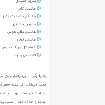
بدروم هاستل
تور کیش از ساری
تور کویر مرنجاب
تور سنگاپور اقساطی
هاستل کائن
اقساطی
هاستل پاتایا بک پکرز
تور طبس
تور مالدیو
تور کیش از بندرعباس
سیندیز هاستل
اقساطی
تور کویر کاراکال
تور قزاقستان اقساطی
هاستل مالی هوس
هاستل نونزه
تور کویر مصر
تور زیارتی اقساطی
8هاستل اورینت هوس
تور کویر ابوزیدآباد
9هاستل وانیلا
تور هرمز
پاتایا یکی از پرطرفدارترین 
تور ماسوله
جذب می‌کند. اگر قصد سفر به پا
تور مرداب سراوان
توجه به توریستی بودن پاتایا،
تور گلستان
بودجه و هدف خود از سفر، یکی 