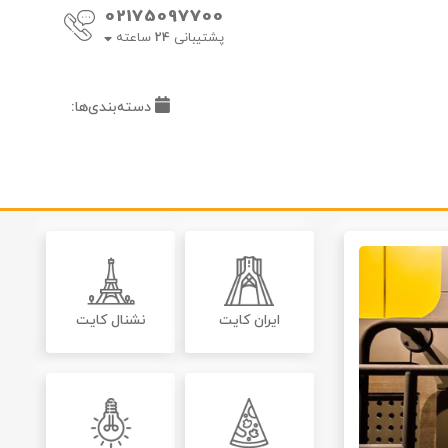
02175097700
پشتیبانی
24
ساعته
دسته‌بندی‌ها:
ایران کایت
نشنال کایت