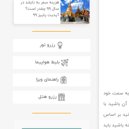
هزینه سفر به تایلند در
سال ۹۹ چقدر است؟
آپدیت پاییز ۹۹
رزرو تور
بلیط هواپیما
راهنمای ویزا
 به سمت خود
رزرو هتل
آن باشید. با
انید بر اساس
ه باشید باید