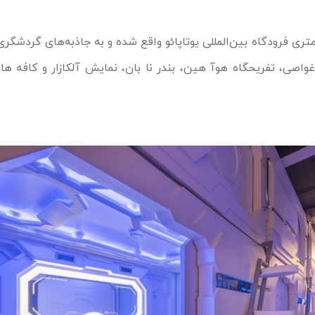
های‌کپسول در 31 کیلومتری فرودگاه بین‌المللی یوتاپائو واقع شده و به جاذبه‌های گرد
واصی، تفریحگاه هوآ هین، بندر نا بان، نمایش آلکازار و کافه ها