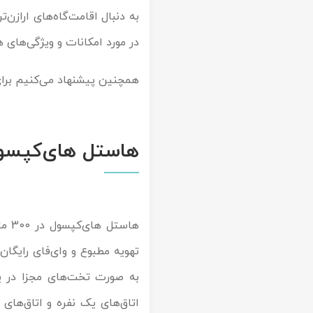
به دنبال اقامت‌گاه‌های ارازن‌ت
تور سوباتان
در مورد امکانات و ویژگی‌های ه
تور چابهار
همچنین پیشنهاد می‌کنیم برای
تور مرداب هسل
تور کاشان
هاستل های‌کپسول (psule Pattaya
تور اصفهان
تور ترکمن صحرا
تور آفرود
تهویه مطبوع و وای‌فای رایگا
به صورت تخت‌های مجزا در یک
اتاق‌های یک نفره و اتاق‌های