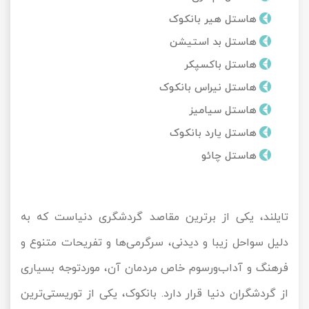
تور کیش از ساری
هاستل هیر بانکوک
تور کویر مرنجاب
تور سنگاپور اقساطی
اقساطی
هاستل بد استیشن
تور طبس
تور مالدیو
هاستل باکسپکر
تور کیش از بندرعباس
اقساطی
هاستل نیراس بانکوک
تور کویر کاراکال
تور قزاقستان اقساطی
هاستل سیامیز
تور کویر مصر
تور زیارتی اقساطی
هاستل یارد بانکوک
هاستل چائو
تور کویر ابوزیدآباد
تور هرمز
تایلند، یکی از برترین مقاصد گردشگری دنیاست که به
تور ماسوله
دلیل سواحل زیبا و دیدنی، سرگرمی‌ها و تفریحات متنوع و
تور مرداب سراوان
فرهنگ و آداب‌ورسوم خاص مردمان آن، موردتوجه بسیاری
از گردشگران دنیا قرار دارد. بانکوک، یکی از توریستی‌ترین
تور گلستان