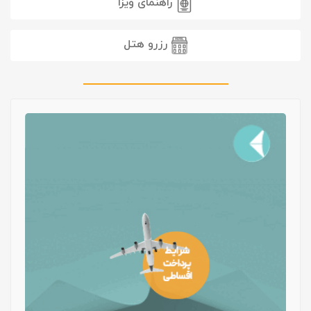
راهنمای ویزا
رزرو هتل