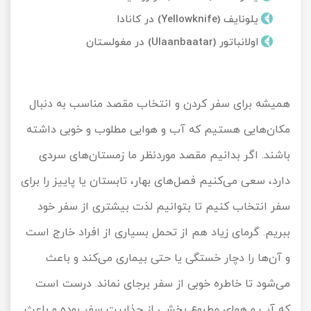
تور کیش از ساری
یلونایف (Yellowknife) در کانادا
تور کویر مرنجاب
تور سنگاپور اقساطی
اقساطی
اولانباتور (Ulaanbaatar) در مغولستان
تور طبس
تور مالدیو
تور کیش از بندرعباس
اقساطی
تور کویر کاراکال
تور قزاقستان اقساطی
همیشه برای سفر کردن و انتخاب مقصد مناسب به دنبال
تور کویر مصر
تور زیارتی اقساطی
مکان‌هایی هستیم که آب و هوایی مطلوب و خوبی داشته
باشند. اگر بدانیم مقصد موردنظر ما زمستان‌های سردی
تور کویر ابوزیدآباد
دارد، سعی می‌کنیم فصل‌های بهار، تابستان یا پاییز را برای
تور هرمز
سفر انتخاب کنیم تا بتوانیم لذت بیشتری از سفر خود
ببریم. گرمای زیاد هم از تحمل بسیاری از افراد خارج است
تور ماسوله
و آن‌ها را دچار خستگی یا حتی بیماری می‌کند و باعث
تور مرداب سراوان
می‌شود تا خاطره خوبی از سفر برجای نماند. درست است
تور گلستان
که آب و هوای مطبوع بخشی از جذابیت سفر بوده و باعث