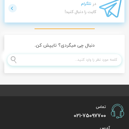
در
تلگرام
کایت را دنبال کنید!
دنبال چی میگردی؟ تایپش کن.
تماس
021-75097700
آدرس