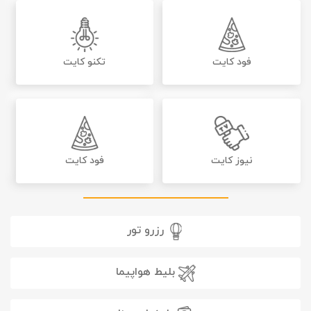
فود کایت
تکنو کایت
نیوز کایت
فود کایت
رزرو تور
بلیط هواپیما