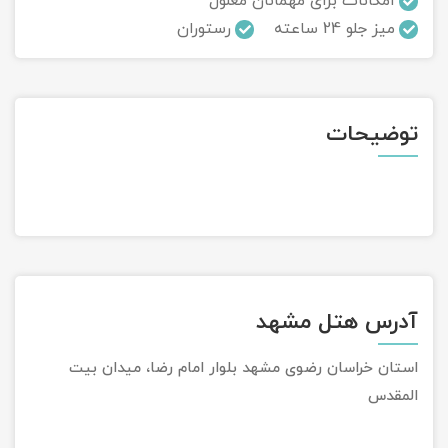
امکانات برای مهمانان معلول
میز جلو 24 ساعته
رستوران
تور سوباتان
تور چابهار
توضیحات
تور مرداب هسل
تور کاشان
تور اصفهان
تور ترکمن صحرا
آدرس هتل مشهد
تور آفرود
استان خراسان رضوی مشهد بلوار امام رضا، میدان بیت
المقدس