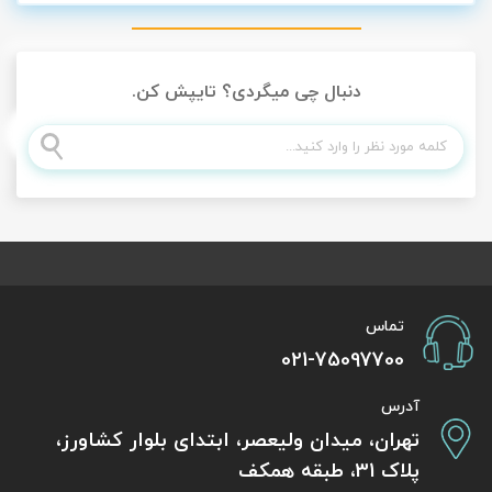
دنبال چی میگردی؟ تایپش کن.
تماس
021-75097700
آدرس
تهران، میدان ولیعصر، ابتدای بلوار کشاورز،
پلاک 31، طبقه همکف