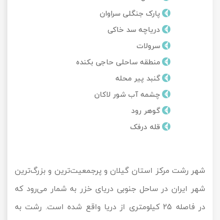
تور کیش از ساری
پارک جنگلی سراوان
تور کویر مرنجاب
تور سنگاپور اقساطی
اقساطی
دریاچه سد خاکی
تور طبس
تور مالدیو
سرولات
تور کیش از بندرعباس
اقساطی
منطقه ساحلی حاجی بکنده
تور کویر کاراکال
تور قزاقستان اقساطی
گنبد پیر محله
تور کویر مصر
تور زیارتی اقساطی
چشمه آب شور لاکان
گوهر رود
تور کویر ابوزیدآباد
قله درفک
تور هرمز
تور ماسوله
شهر رشت مرکز استان گیلان و پرجمعیت‌ترین و بزرگ‌ترین
شهر ایران در ساحل جنوبی دریای خزر به شمار می‌رود که
تور مرداب سراوان
در فاصله 25 کیلومتری از دریا واقع شده است. رشت به
تور گلستان