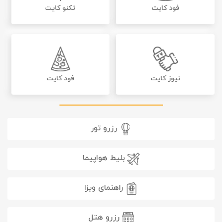
فود کایت
تکنو کایت
نیوز کایت
فود کایت
رزرو تور
بلیط هواپیما
راهنمای ویزا
رزرو هتل