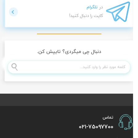
در
تلگرام
کایت را دنبال کنید!
دنبال چی میگردی؟ تایپش کن.
تماس
021-75097700