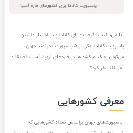
پاسپورت کانادا برای کشورهای قاره آسیا
تور کیش از ساری
تور کویر مرنجاب
تور سنگاپور اقساطی
اقساطی
تور طبس
تور مالدیو
تور کیش از بندرعباس
آیا می‌دانید با گرفت
ویزای کانادا
و در اختیار داشتن
اقساطی
تور کویر کاراکال
تور قزاقستان اقساطی
پاسپورت کانادا، یکی از 5 پاسپورت قدرتمند جهان،
تور کویر مصر
تور زیارتی اقساطی
می‌توان به کدام کشورها در قاره‌های اروپا، آسیا، آفریقا و
آمریکا، سفر کرد؟
تور کویر ابوزیدآباد
تور هرمز
معرفی کشورهایی
تور ماسوله
تور مرداب سراوان
پاسپورت‌های جهان براساس تعداد کشورهایی که
تور گلستان