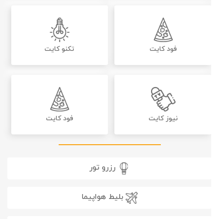
فود کایت
تکنو کایت
نیوز کایت
فود کایت
رزرو تور
بلیط هواپیما