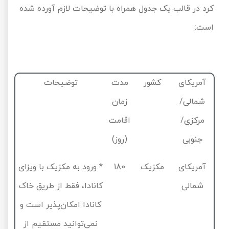
کرد در قالب یک جدول همراه با توضیحات لازم آورده شده
است:
آمریکای
کشور
مدت
توضیحات
شمالی/
زمان
مرکزی/
اقامت
جنوبی
(روز)
آمریکای
مکزیک
180
* ورود به مکزیک با ویزای
شمالی
کانادا، فقط از طریق خاک
کانادا امکان‌پذیر است و
نمی‌توانید مستقیم از