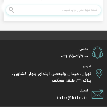
تماس
021-75097700
آدرس
تهران، میدان ولیعصر، ابتدای بلوار کشاورز،
پلاک 31، طبقه همکف
ایمیل
info@kite.ir