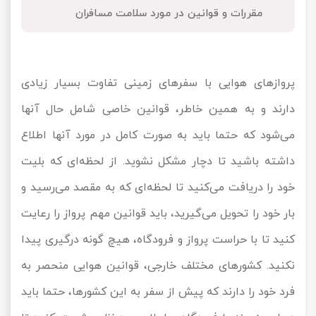
مقررات و قوانین در مورد سلامت مسافران
تور کیش از ساری
تور کویر مرنجاب
تور سنگاپور اقساطی
اقساطی
تور طبس
تور مالدیو
تور کیش از بندرعباس
پروازهای هوایی با سفرهای زمینی تفاوت بسیار زیادی
اقساطی
تور کویر کاراکال
تور قزاقستان اقساطی
دارند و به همین خاطر، قوانین خاصی شامل حال آنها
تور کویر مصر
تور زیارتی اقساطی
می‌شود که حتما باید به صورت کامل در مورد آنها اطلاع
داشته باشید تا دچار مشکل نشوید. از لحظه‌ای که بلیت
تور کویر ابوزیدآباد
خود را دریافت می‌کنید تا لحظه‌ای که به مقصد می‌رسید و
تور هرمز
بار خود را تحویل می‌گیرید، باید قوانین مهم پرواز را رعایت
تور ماسوله
کنید تا با حراست پرواز و فرودگاه، هیچ گونه درگیری پیدا
نکنید. کشورهای مختلف خارجی، قوانین هوایی منحصر به
تور مرداب سراوان
فرد خود را دارند که پیش از سفر به این کشورها، حتما باید
تور گلستان