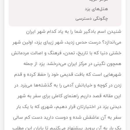
تور کیش از ساری
هتل‌های یزد
تور کویر مرنجاب
تور سنگاپور اقساطی
اقساطی
چگونگی دسترسی
تور طبس
تور مالدیو
تور کیش از بندرعباس
شنیدن اسم بادگیر شما را به یاد کدام شهر ایران
اقساطی
تور کویر کاراکال
تور قزاقستان اقساطی
می‌اندازد؟ درست حدس زدید، شهر زیبای یزد، اولین شهر
خشتی دنیا که با تاریخ، تمدن، فرهنگ و اصالت مردمانش
تور کویر مصر
تور زیارتی اقساطی
همچون نگینی در مرکز ایران می‌درخشد. یزد از جمله
تور کویر ابوزیدآباد
شهرهایی است که بافت قدیمی خود را حفظ کرده و قدم
تور هرمز
زدن در کوچه و خیابانش آدمی را به گذشته‌ها می‌بَرد. در
این مقاله قصد داریم راهنمای کاملی برای سفر به شهر
تور ماسوله
دیدنی یزد در اختیارتان قرار دهیم، شهری که با یک بار
تور مرداب سراوان
سفر به آن عاشقش شده و دوست دارید دست کم سالی
تور گلستان
یک بار به آن بروید. پیشنهاد می‌کنیم تا پایان این مطلب