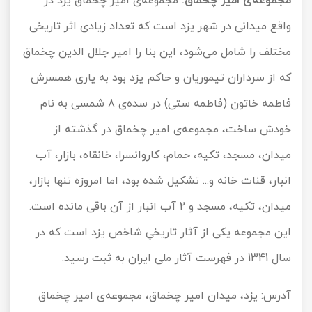
مجموعه‌ی امیر چخماق:
مجموعه‌ی امیر چخماق یزد در
واقع میدانی در شهر یزد است که تعداد زیادی اثر تاریخی
مختلف را شامل می‌شود، این بنا را امیر جلال الدین چخماق
که از سرداران تیموریان و حاکم یزد بود به یاری همسرش
فاطمه خاتون (فاطمه ستی) در سده‌ی 8 شمسی به نام
خودش ساخت، مجموعه‌ی امیر چخماق در گذشته از
میدان، مسجد، تکیه، حمام، کاروانسرا، خانقاه، بازار، آب
انبار، قنات خانه و... تشکیل شده بود، اما امروزه تنها بازار،
میدان، تکیه، مسجد و 2 آب انبار از آن باقی مانده است.
این مجموعه یکی از آثار تاریخیِ شاخص یزد است که در
سال 1341 در فهرست آثار ملی ایران به ثبت رسید.
آدرس: یزد، میدان امیر چخماق، مجموعه‌ی امیر چخماق