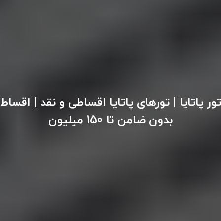
تور پاتایا | تورهای پاتایا اقساطی و نقد | اقساط
بدون ضامن تا 150 میلیون