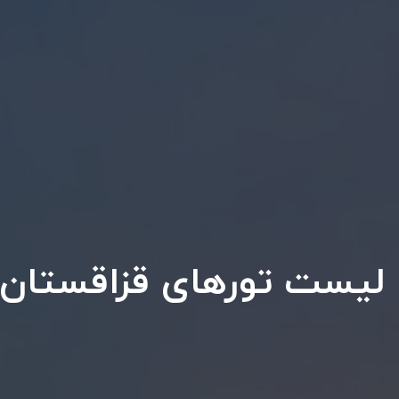
| لیست تورهای قزاقستان 