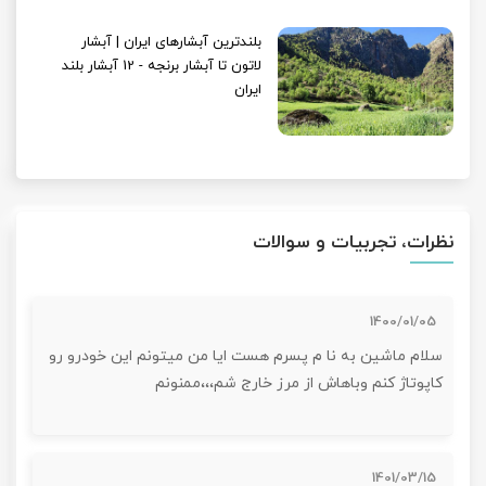
بلندترین آبشارهای ایران | آبشار
لاتون تا آبشار برنجه - 12 آبشار بلند
ایران
نظرات، تجربیات و سوالات
1400/01/05
سلام ماشین به نا م پسرم هست ایا من میتونم این خودرو رو
کاپوتاژ کنم وباهاش از مرز خارج شم،،،ممنونم
1401/03/15