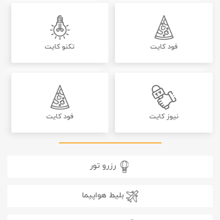
فود کایت
تکنو کایت
نیوز کایت
فود کایت
رزرو تور
بلیط هواپیما