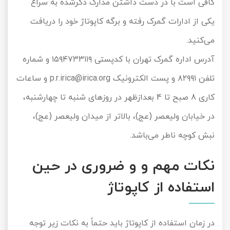
کافی است با در دست داشتن مدارک ذکر‌شده به سراغ
یکی از ادارات گمرک رفته و برگه کاپوتاژ خود را دریافت
می‌کنید.
آدرس اداره گمرک تهران با کدپستی ۱۵۹۴۷۳۳۱۱۹ و شماره
تلفن ۸۲۹۹۱ و پست الکترونیک p.r.irica@irica.org و ساعات
کاری 8 صبح تا 4 بعدازظهر در روزهای شنبه تا چهارشنبه،
در خیابان ولیعصر (عج)، بالاتر از میدان ولیعصر (عج)،
نبش کوچه ناطر می‌باشد.
نکات مهم و و ضروری در حین
استفاده از کاپوتاژ
در زمان استفاده از کاپوتاژ باید حتماً به نکات زیر توجه