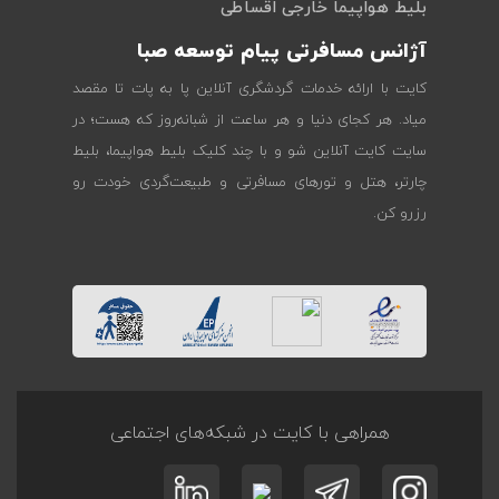
بلیط هواپیما خارجی اقساطی
آژانس مسافرتی پیام توسعه صبا
کایت با ارائه خدمات گردشگری آنلاین پا به پات تا مقصد
میاد. هر کجای دنیا و هر ساعت از شبانه‌روز که هست؛ در
سایت کایت آنلاین شو و با چند کلیک بلیط هواپیما، بلیط
چارتر، هتل و تورهای مسافرتی و طبیعت‌گردی خودت رو
رزرو کن.
همراهی با کایت در شبکه‌های اجتماعی