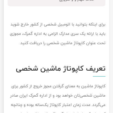
تور کیش از ساری
تور کویر مرنجاب
تور سنگاپور اقساطی
اقساطی
تور طبس
تور مالدیو
برای اینکه بتوانید با اتومبیل شخصی‌ از کشور خارج شوید
تور کیش از بندرعباس
اقساطی
باید با ارائه یک سری مدارک الزامی به اداره گمرک، مجوزی
تور کویر کاراکال
تور قزاقستان اقساطی
تحت عنوان کاپوتاژ ماشین شخصی را دریافت کنید.
تور کویر مصر
تور زیارتی اقساطی
تور کویر ابوزیدآباد
تعریف کاپوتاژ ماشین شخصی
تور هرمز
تور ماسوله
کاپوتاژ ماشین به معنای گرفتن مجوز خروج از کشور برای
ماشین شخصی‌تان خواهد بود و از اداره گمرک ایران صادر
تور مرداب سراوان
می‌گردد. مدت زمان اعتبار کاپوتاژ یک‌ساله بوده و چنانچه
تور گلستان