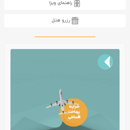
راهنمای ویزا
رزرو هتل