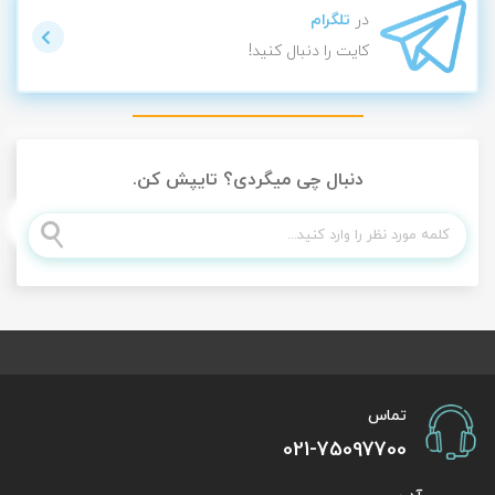
در
تلگرام
کایت را دنبال کنید!
دنبال چی میگردی؟ تایپش کن.
تماس
021-75097700