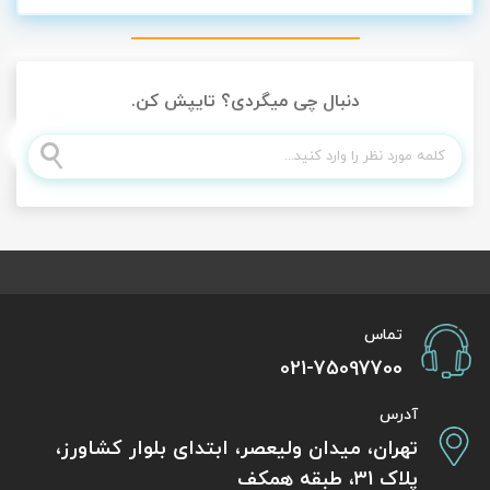
دنبال چی میگردی؟ تایپش کن.
تماس
021-75097700
آدرس
تهران، میدان ولیعصر، ابتدای بلوار کشاورز،
پلاک 31، طبقه همکف