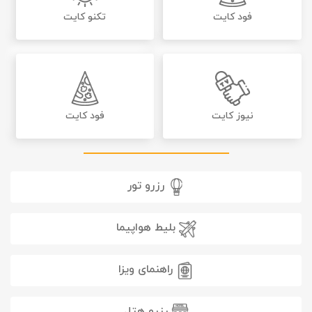
فود کایت
تکنو کایت
نیوز کایت
فود کایت
رزرو تور
بلیط هواپیما
راهنمای ویزا
رزرو هتل