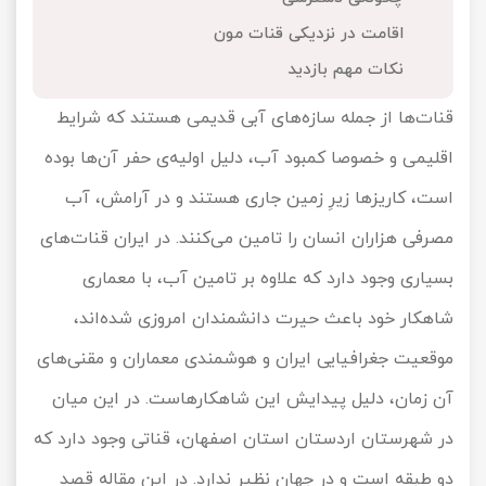
تور کیش از ساری
اقامت در نزدیکی قنات مون
تور کویر مرنجاب
تور سنگاپور اقساطی
اقساطی
نکات مهم بازدید
تور طبس
تور مالدیو
تور کیش از بندرعباس
قنات‌ها از جمله سازه‌های آبی قدیمی هستند که شرایط
اقساطی
تور کویر کاراکال
تور قزاقستان اقساطی
اقلیمی و خصوصا کمبود آب، دلیل اولیه‌ی حفر آن‌ها بوده
است، کاریزها زیرِ زمین جاری هستند و در آرامش، آب
تور کویر مصر
تور زیارتی اقساطی
مصرفی هزاران انسان را تامین می‌کنند. در ایران قنات‌های
تور کویر ابوزیدآباد
بسیاری وجود دارد که علاوه بر تامین آب، با معماری
تور هرمز
شاهکار خود باعث حیرت دانشمندان امروزی شده‌اند،
موقعیت جغرافیایی ایران و هوشمندی معماران و مقنی‌های
تور ماسوله
آن زمان، دلیل پیدایش این شاهکارهاست. در این میان
تور مرداب سراوان
در شهرستان اردستان استان اصفهان، قناتی وجود دارد که
تور گلستان
دو طبقه است و در جهان نظیر ندارد. در این مقاله قصد